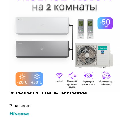
Акция
Комплект мультисплит-
системы Hisense серии
VISION на 2 блока
В наличии