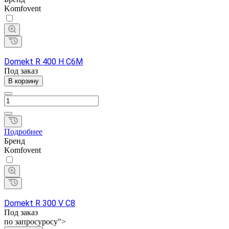
Komfovent
Domekt R 400 H C6M
Под заказ
В корзину
Подробнее
Бренд
Komfovent
Domekt R 300 V C8
Под заказ
по зап
р
осу
р
осу">