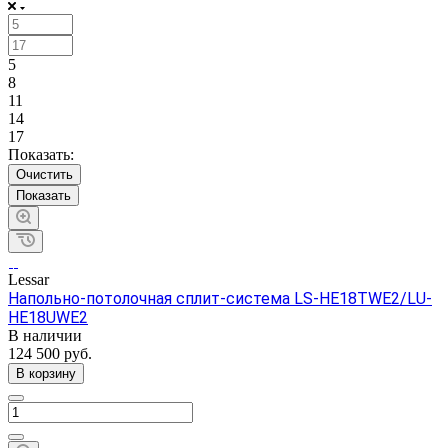
5
8
11
14
17
Показать:
Очистить
Lessar
Напольно-потолочная сплит-система LS-HE18TWE2/LU-
HE18UWE2
В наличии
124 500 руб.
В корзину